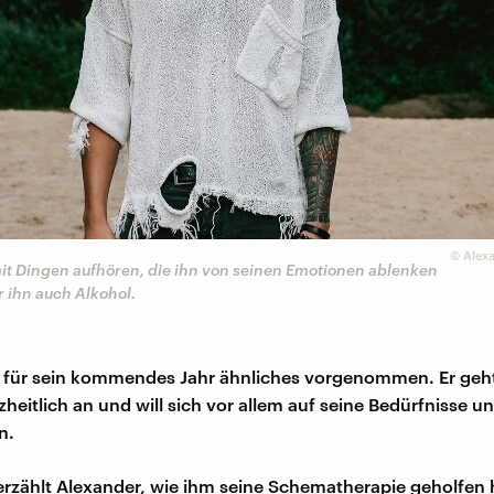
©
Alexa
it Dingen aufhören, die ihn von seinen Emotionen ablenken
ür ihn auch Alkohol.
h für sein kommendes Jahr ähnliches vorgenommen. Er geht
heitlich an und will sich vor allem auf seine Bedürfnisse 
n.
 erzählt Alexander, wie ihm seine Schematherapie geholfen