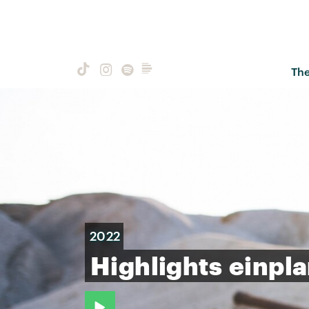
Th
2022
Highlights
einpl