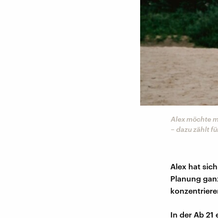
Alex möchte m
– dazu zählt f
Alex hat sic
Planung ganz
konzentriere
In der Ab 21