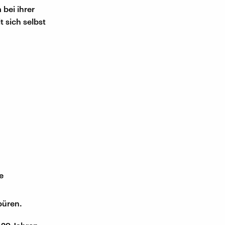
bei ihrer
 sich selbst
e
n
püren.