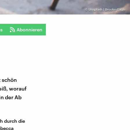
©
Unsplash | Brooke Cagle
ts
Abonnieren
z schön
eiß, worauf
in der Ab
ch durch die
ebecca