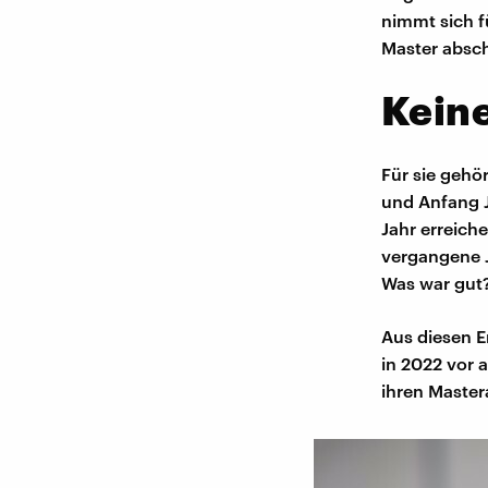
nimmt sich f
Master absch
Kein
Für sie gehö
und Anfang J
Jahr erreich
vergangene J
Was war gut?
Aus diesen E
in 2022 vor 
ihren Master