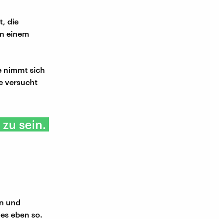
, die
in einem
e nimmt sich
e versucht
 zu sein.
en und
 es eben so.