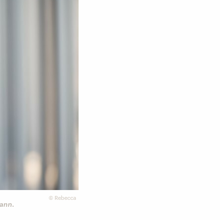
©
Rebecca
kann.