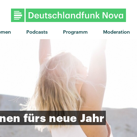
emen
Podcasts
Programm
Moderation
anen
fürs
neue
Jahr