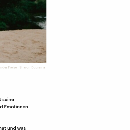
nder Freise | Sharon Duursma
 seine
und Emotionen
 hat und was