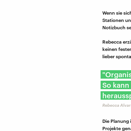
Wenn sie sic
Stationen un
Notizbuch s
Rebecca erzä
keinen feste
lieber spont
"Organis
So kann 
heraussp
Rebecca Alvar
Die Planung i
Projekte gen