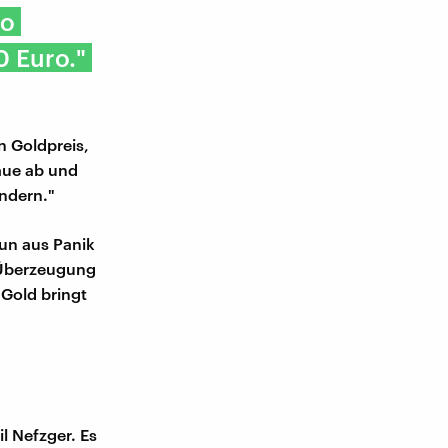
ro
0 Euro."
n Goldpreis,
aue ab und
ändern."
un aus Panik
s Überzeugung
"Gold bringt
l Nefzger. Es