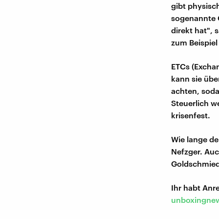
gibt physisc
sogenannte G
direkt hat",
zum Beispiel 
ETCs (Excha
kann sie übe
achten, soda
Steuerlich w
krisenfest.
Wie lange de
Nefzger. Auc
Goldschmiede
Ihr habt An
unboxingnew