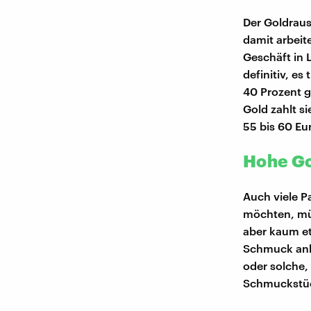
Der Goldraus
damit arbeit
Geschäft in 
definitiv, es
40 Prozent g
Gold zahlt s
55 bis 60 Eu
Hohe Go
Auch viele P
möchten, müs
aber kaum e
Schmuck anbi
oder solche,
Schmuckstück