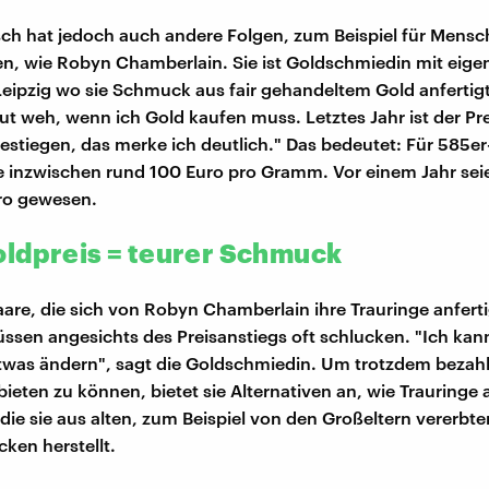
ch hat jedoch auch andere Folgen, zum Beispiel für Mensc
en, wie Robyn Chamberlain. Sie ist Goldschmiedin mit eig
Leipzig wo sie Schmuck aus fair gehandeltem Gold anfertigt:
 tut weh, wenn ich Gold kaufen muss. Letztes Jahr ist der P
estiegen, das merke ich deutlich." Das bedeutet: Für 585er
ie inzwischen rund 100 Euro pro Gramm. Vor einem Jahr sei
ro gewesen.
ldpreis = teurer Schmuck
aare, die sich von Robyn Chamberlain ihre Trauringe anfert
sen angesichts des Preisanstiegs oft schlucken. "Ich kan
twas ändern", sagt die Goldschmiedin. Um trotzdem bezah
eten zu können, bietet sie Alternativen an, wie Trauringe a
 die sie aus alten, zum Beispiel von den Großeltern vererbte
en herstellt.