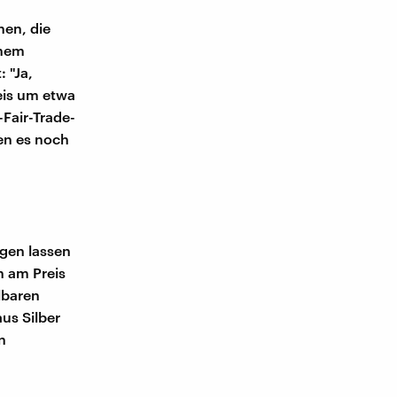
hen, die
enem
 "Ja,
reis um etwa
-Fair-Trade-
en es noch
igen lassen
n am Preis
lbaren
us Silber
n