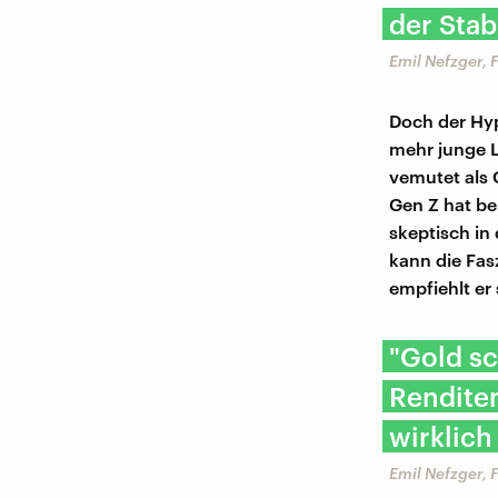
der Stab
Emil Nefzger, 
Doch der Hy
mehr junge L
vemutet als 
Gen Z hat be
skeptisch in 
kann die Fas
empfiehlt er 
"Gold sc
Renditen
wirklic
Emil Nefzger, 