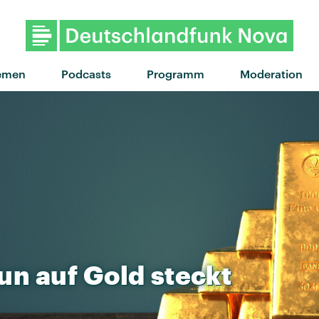
"Confidence" von My Ugly C
emen
Podcasts
Programm
Moderation
un
auf
Gold
steckt