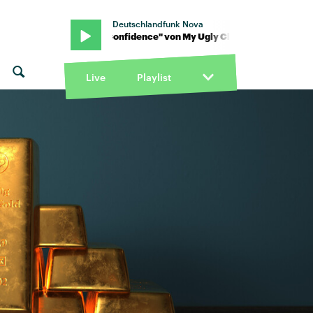
Deutschlandfunk Nova
lementine · "Confidence" von My Ugly Clementine · "Confidence" 
Live
Playlist