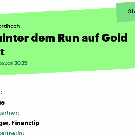
Sh
ordhoch
inter dem Run auf Gold
t
tober 2025
n:
ge
artner:
ger, Finanztip
artnerin: