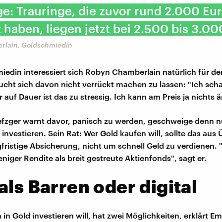
ge: Trauringe, die zuvor rund 2.000 Eu
 haben, liegen jetzt bei 2.500 bis 3.00
rlain, Goldschmiedin
iedin interessiert sich Robyn Chamberlain natürlich für de
sucht sich davon nicht verrückt machen zu lassen: "Ich sch
 auf Dauer ist das zu stressig. Ich kann am Preis ja nichts 
fzger warnt davor, panisch zu werden, geschweige denn n
u investieren. Sein Rat: Wer Gold kaufen will, sollte das au
gfristige Absicherung, nicht um schnell Geld zu verdienen. 
eniger Rendite als breit gestreute Aktienfonds", sagt er.
als Barren oder digital
n Gold investieren will, hat zwei Möglichkeiten, erklärt Emi