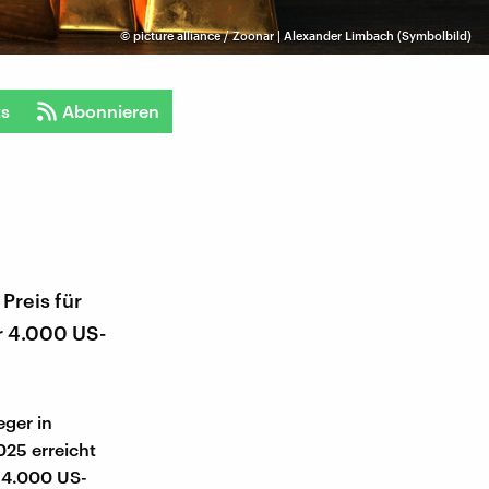
©
picture alliance / Zoonar | Alexander Limbach (Symbolbild)
ts
Abonnieren
Preis für
er 4.000 US-
ger in
025 erreicht
r 4.000 US-