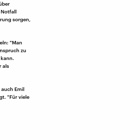
 über
Notfall
hrung sorgen,
eln: "Man
anspruch zu
 kann.
 als
 auch Emil
t. "Für viele