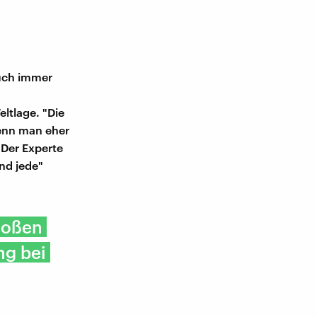
uch immer
ltlage. "Die
Wenn man eher
" Der Experte
und jede"
großen
ng bei