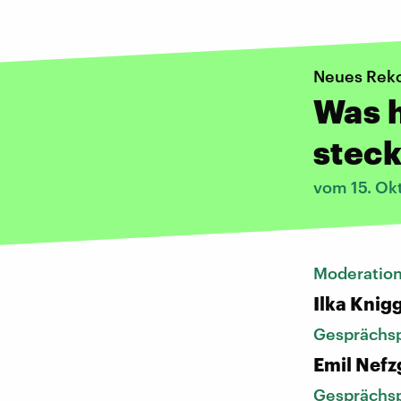
Neues Rek
Was h
steck
vom 15. Ok
Moderatio
Ilka Knig
Gesprächsp
Emil Nefz
Gesprächsp