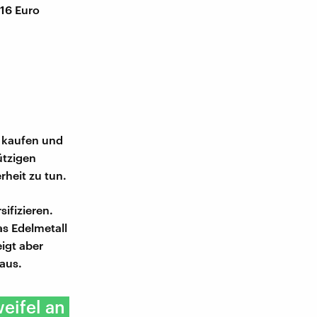
116 Euro
d kaufen und
ützigen
rheit zu tun.
ifizieren.
as Edelmetall
eigt aber
 aus.
eifel an