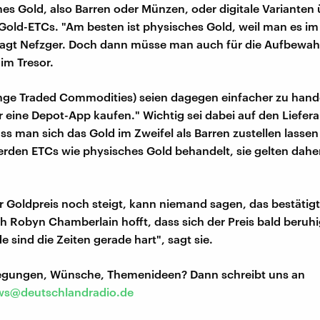
hes Gold, also Barren oder Münzen, oder digitale Varianten
old-ETCs. "Am besten ist physisches Gold, weil man es im 
 sagt Nefzger. Doch dann müsse man auch für die Aufbewa
im Tresor.
nge Traded Commodities) seien dagegen einfacher zu hand
r eine Depot-App kaufen." Wichtig sei dabei auf den Liefer
ss man sich das Gold im Zweifel als Barren zustellen lassen
erden ETCs wie physisches Gold behandelt, sie gelten daher
r Goldpreis noch steigt, kann niemand sagen, das bestätigt
h Robyn Chamberlain hofft, dass sich der Preis bald beruhig
 sind die Zeiten gerade hart", sagt sie.
regungen, Wünsche, Themenideen? Dann schreibt uns an
s@deutschlandradio.de