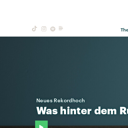
Th
Neues Rekordhoch
Was
hinter
dem
R