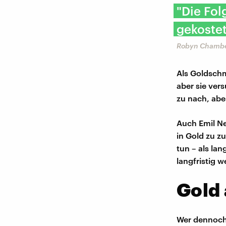
"Die Fol
gekostet
Robyn Chambe
Als Goldschm
aber sie ver
zu nach, aber
Auch Emil Ne
in Gold zu z
tun – als lan
langfristig w
Gold 
Wer dennoch i