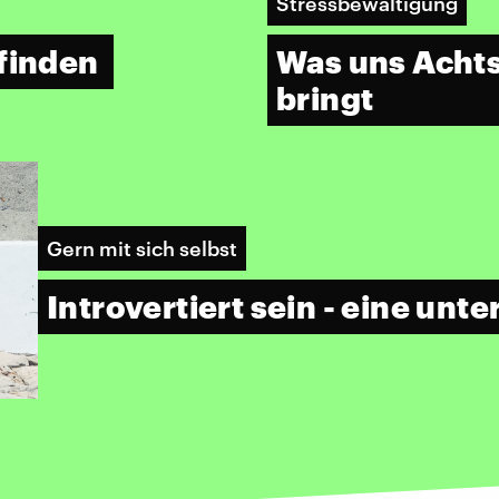
Stressbewältigung
 finden
Was uns Achts
bringt
Gern mit sich selbst
Introvertiert sein - eine unt