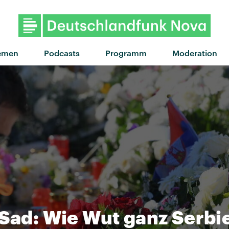
"Collar" von Sophie Meiers
emen
Podcasts
Programm
Moderation
 Sad: Wie Wut ganz Serbi