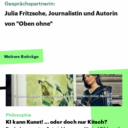
Gesprächspartnerin:
Julia Fritzsche, Journalistin und Autorin
von "Oben ohne"
Weitere Beiträge
©
picture alliance / Cover Images | Nicky Johnston/Aidan Meller/Cover
Images
Philosophie
KI kann Kunst! ... oder doch nur Kitsch?