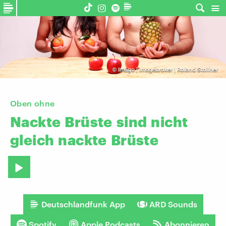
©
Imago | imagebroker | Roland Stollner
Oben ohne
Nackte
Brüste
sind
nicht
gleich
nackte
Brüste
Deutschlandfunk App
ARD Sounds
Spotify
Apple Podcasts
Abonnieren