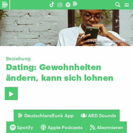
©
Pexels | Ketut Subiyanto
Beziehung
Dating:
Gewohnheiten
ändern,
kann
sich
lohnen
Deutschlandfunk App
ARD Sounds
Spotify
Apple Podcasts
Abonnieren