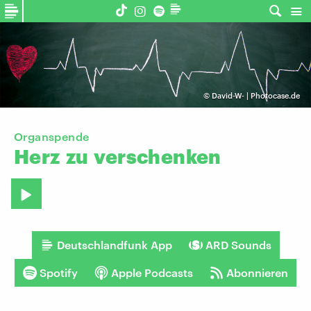
©
David-W- | Photocase.de
Organspende
Herz
zu
verschenken
Deutschlandfunk App
ARD Sounds
Spotify
Apple Podcasts
Abonnieren