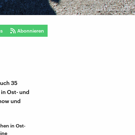
©
Miss X I photocase.de
ts
Abonnieren
Auch 35
 in Ost- und
unow und
hen in Ost-
eine