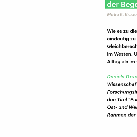
der Beg
Mirko K. Braac
Wie es zu di
eindeutig zu
Gleichberech
im Westen. 
Alltag als im
Daniela Gru
Wissenschaft
Forschungsin
den Titel "P
Ost- und Wes
Rahmen der