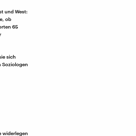
st und West:
e, ob
orten 65
r
ie sich
n Soziologen
e widerlegen