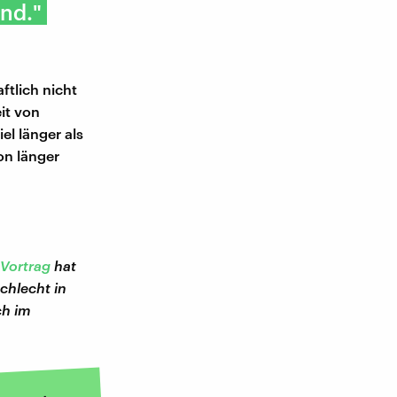
nd."
ftlich nicht
it von
l länger als
on länger
Vortrag
hat
chlecht in
ch im