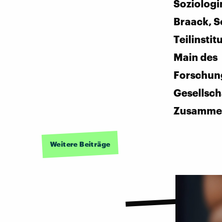
Soziologi
Braack, S
Teilinstit
Main des
Forschung
Gesellsch
Zusamme
Weitere Beiträge