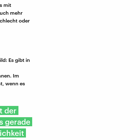
s mit
auch mehr
chlecht oder
d: Es gibt in
hnen. Im
st, wenn es
t der
s gerade
ichkeit