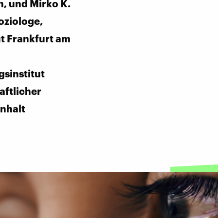
n, und Mirko K.
oziologe,
ut Frankfurt am
sinstitut
aftlicher
nhalt