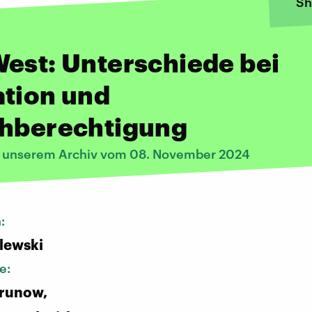
Sh
est: Unterschiede bei
ation und
chberechtigung
s unserem Archiv vom 08. November 2024
n:
alewski
e:
Grunow,