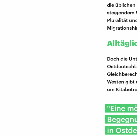
die üblichen
steigendem 
Pluralität u
Migrationshi
Alltägli
Doch die Unt
Ostdeutschla
Gleichberech
Westen gibt 
um Kitabetre
"Eine mö
Begegnu
in Ostde