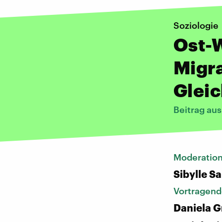
Soziologie
Ost-W
Migr
Glei
Beitrag au
Moderatio
Sibylle S
Vortragend
Daniela 