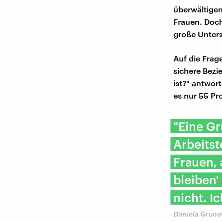
überwältigen
Frauen. Doch
große Unters
Auf die Frag
sichere Bezi
ist?" antwor
es nur 55 Pr
"Eine Gr
Arbeitst
Frauen, 
bleiben'
nicht. Ic
Daniela Gruno