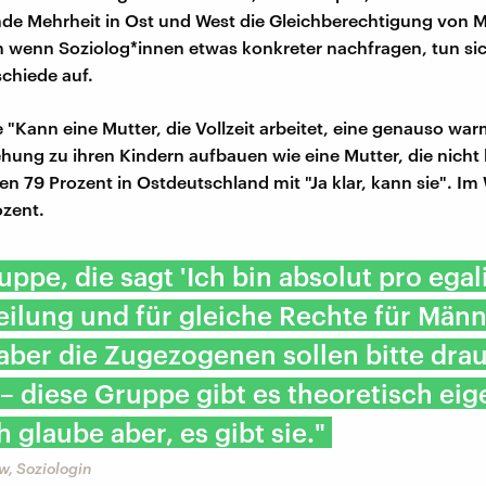
de Mehrheit in Ost und West die Gleichberechtigung von
 wenn Soziolog*innen etwas konkreter nachfragen, tun si
chiede auf.
e "Kann eine Mutter, die Vollzeit arbeitet, eine genauso wa
ehung zu ihren Kindern aufbauen wie eine Mutter, die nicht 
ten 79 Prozent in Ostdeutschland mit "Ja klar, kann sie". Im
ozent.
uppe, die sagt 'Ich bin absolut pro egal
eilung und für gleiche Rechte für Män
aber die Zugezogenen sollen bitte dra
 – diese Gruppe gibt es theoretisch eig
h glaube aber, es gibt sie."
w, Soziologin