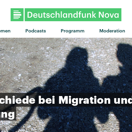
emen
Podcasts
Programm
Moderation
chiede
bei
Migration
un
ung