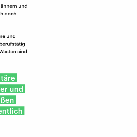
 Männern und
ch doch
rme und
berufstätig
 Westen sind
itäre
ner und
ußen
entlich