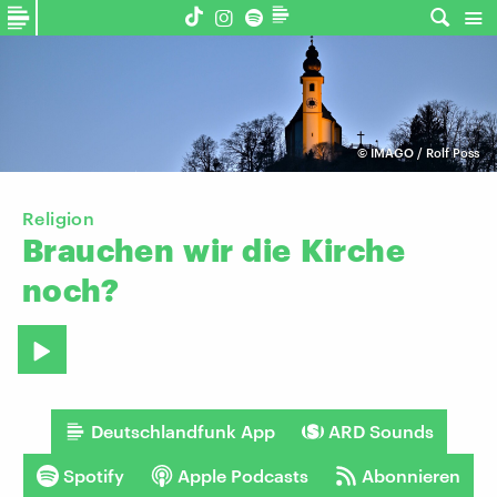
©
IMAGO / Rolf Poss
Religion
Brauchen
wir
die
Kirche
noch?
Deutschlandfunk App
ARD Sounds
Spotify
Apple Podcasts
Abonnieren