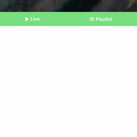
Live
Playlist
©
picture alliance / Caro | Sorge
Shownotes
Ostsee
Viel zu wenig Dorsche und
Heringe
vom 28. Oktober 2025