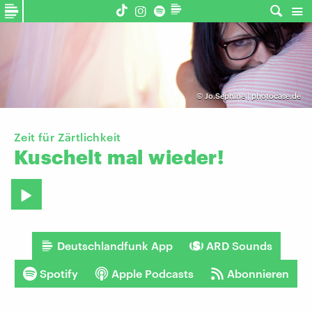
©
Jo.Sephine | photocase.de
Zeit für Zärtlichkeit
Kuschelt
mal
wieder!
Deutschlandfunk App
ARD Sounds
Spotify
Apple Podcasts
Abonnieren