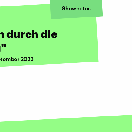
Shownotes
h durch die
g"
eptember 2023