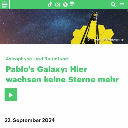
©
Imago | Chromorange
Astrophysik und Raumfahrt
Pablo's
Galaxy:
Hier
wachsen
keine
Sterne
mehr
22. September 2024