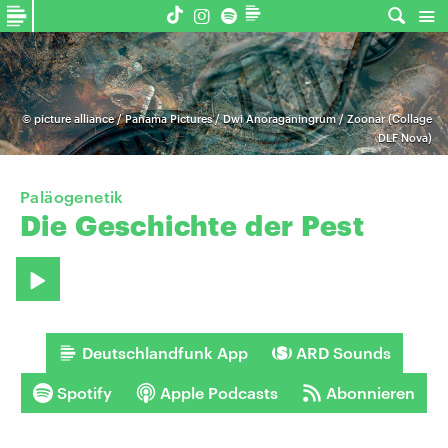
©
picture alliance / Panama Pictures / Dwi Anoraganingrum / Zoonar (Collage
DLF Nova)
Paläogenetik
Die
Geschichte
der
Pest
Deutschlandfunk App
ARD Sounds
Spotify
Apple Podcasts
Abonnieren