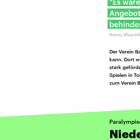
"Es wäre
Angebot
behinde
Ronny Blaschke
Der Verein B
kann. Dort w
stark geförd
Spielen in T
zum Verein 
Paralympis
Niede