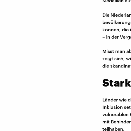
Medaillen auf
Die Niederla
bevölkerungs
können, die 
– in der Ver
Misst man ab
zeigt sich, 
die skandina
Stark
Länder wie d
Inklusion set
vulnerablen 
mit Behinder
teilhaben.