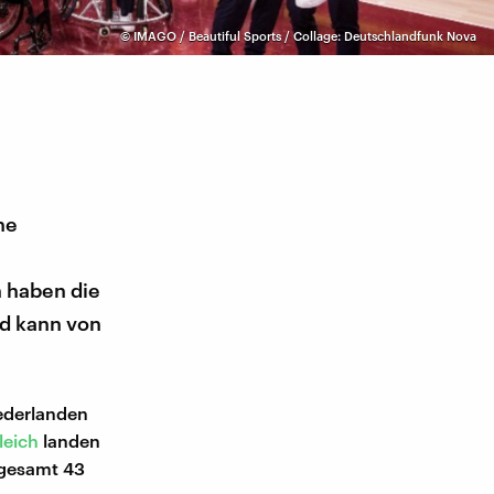
©
IMAGO / Beautiful Sports / Collage: Deutschlandfunk Nova
ne
n haben die
nd kann von
ederlanden
leich
landen
nsgesamt 43