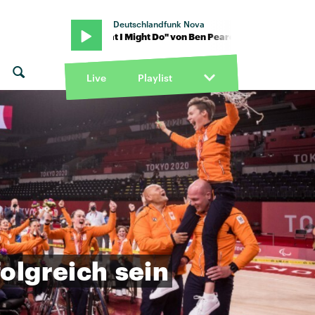
Deutschlandfunk Nova
rce · "What I Might Do" von Ben Pearce · "What I Might Do" von Be
Live
Playlist
folgreich
sein