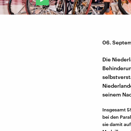
06. Septe
Die Nieder
Behinderung
selbstverst
Niederlande
seinem Nac
Insgesamt 59
bei den Para
sie damit au