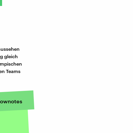
r
 aussehen
g gleich
lympischen
hen Teams
ownotes