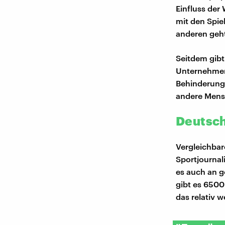
Einfluss der
mit den Spie
anderen geht
Seitdem gib
Unternehmen
Behinderung.
andere Mensc
Deutsch
Vergleichbar
Sportjournali
es auch an g
gibt es 6500
das relativ 