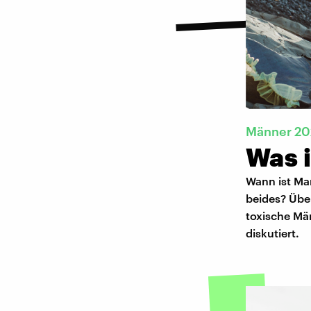
Männer 2
Was 
Wann ist Ma
beides? Über
toxische Mä
diskutiert.