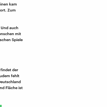
einen kam
port. Zum
. Und auch
enschen mit
schen Spiele
findet der
Zudem fehlt
Deutschland
d Fläche ist