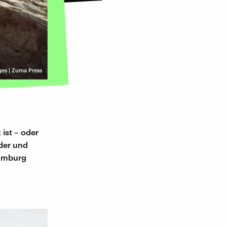
es | Zuma Press
ist – oder
lder und
Hamburg