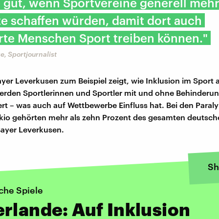
 gut, wenn Sportvereine generell meh
e schaffen würden, damit dort auch
rte Menschen Sport treiben können."
, Sportjournalist
ayer Leverkusen zum Beispiel zeigt, wie Inklusion im Sport
erden Sportlerinnen und Sportler mit und ohne Behinderun
ert – was auch auf Wettbewerbe Einfluss hat. Bei den Para
okio gehörten mehr als zehn Prozent des gesamten deutsc
Bayer Leverkusen.
Sh
che Spiele
rlande: Auf Inklusion