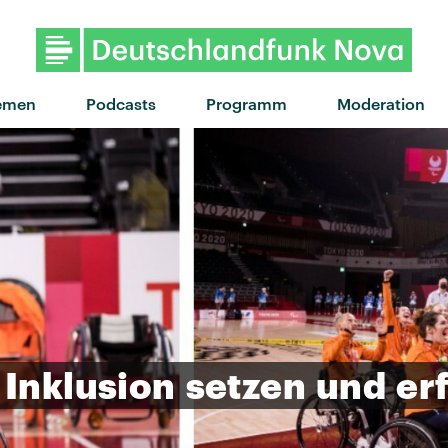
"What I Might Do" von Ben Pea
emen
Podcasts
Programm
Moderation
Inklusion
setzen
und
er