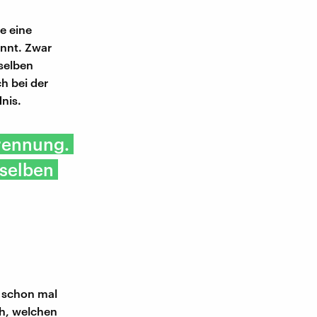
e eine
nnt. Zwar
nselben
ch bei der
nis.
Trennung.
nselben
n schon mal
ch, welchen