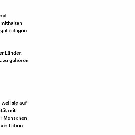
 mit
 mithalten
egel belegen
r Länder,
 Dazu gehören
weil sie auf
ität mit
Für Menschen
chen Leben