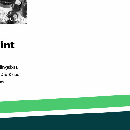
doba / Unsplash
int
lingsbar,
Die Krise
um