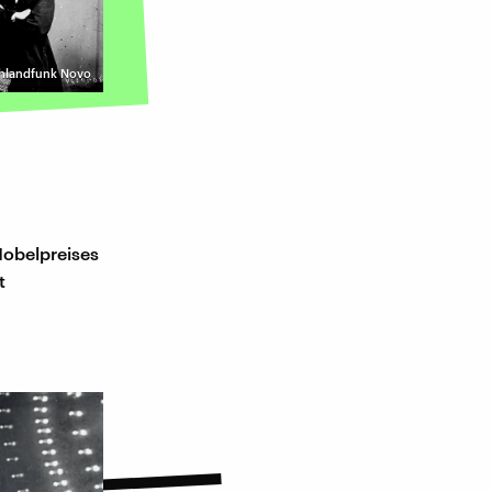
schlandfunk Novo
obelpreises
t