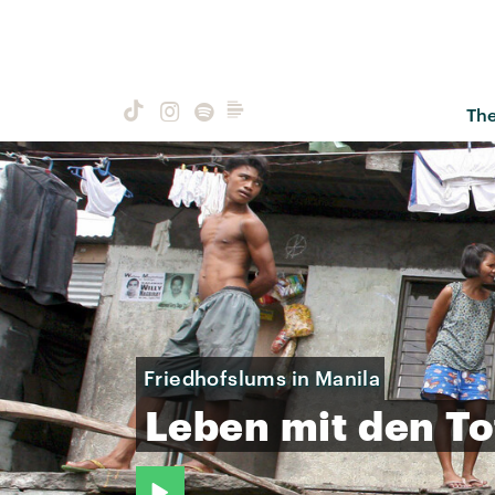
Th
Friedhofslums in Manila
Leben
mit
den
To