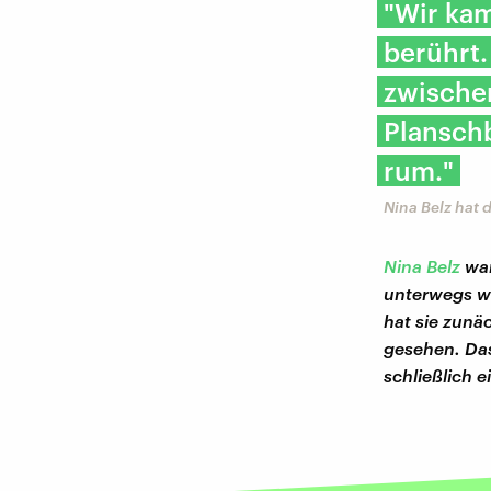
"Wir kam
berührt.
zwische
Plansch
rum."
Nina Belz hat 
Nina Belz
war
unterwegs w
hat sie zunä
gesehen. Das
schließlich e