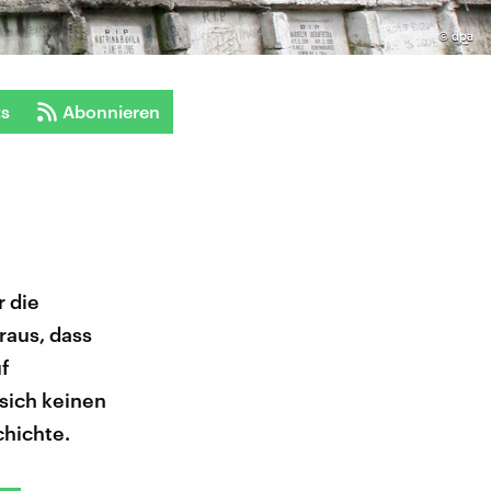
©
dpa
ts
Abonnieren
r die
raus, dass
uf
 sich keinen
chichte.