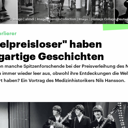
©
Imago | alimdi | Imago | Gemini Collection | Imago | piemags Collage: Deut
erlierer
elpreisloser" haben
igartige Geschichten
 manche Spitzenforschende bei der Preisverleihung des N
 immer wieder leer aus, obwohl ihre Entdeckungen die Wel
rt haben? Ein Vortrag des Medizinhistorikers Nils Hansson.