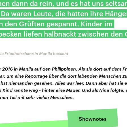
en dann da rein, und es hat uns selts
 Da waren Leute, die hatten ihre Häng
n den Grüften gespannt. Kinder im
becken liefen halbnackt zwischen den
die Friedhofsslums in Manila besucht
 2016 in Manila auf den Philippinen. Als sie dort auf dem F
ar, um eine Reportage über die dort lebenden Menschen z
chst niemanden gesehen. Alles war leer. Dann aber hat sie e
 Kind rannte weg - hinter eine Mauer. Und als Nina folgte, 
inen Teil mit sehr vielen Menschen.
Shownotes