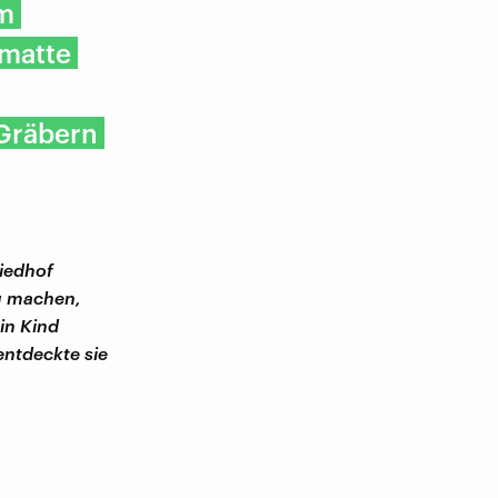
am
ematte
 Gräbern
riedhof
u machen,
in Kind
entdeckte sie