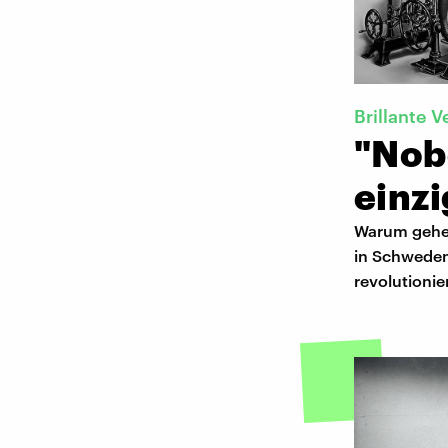
Brillante V
"Nob
einz
Warum gehen
in Schweden
revolutionie