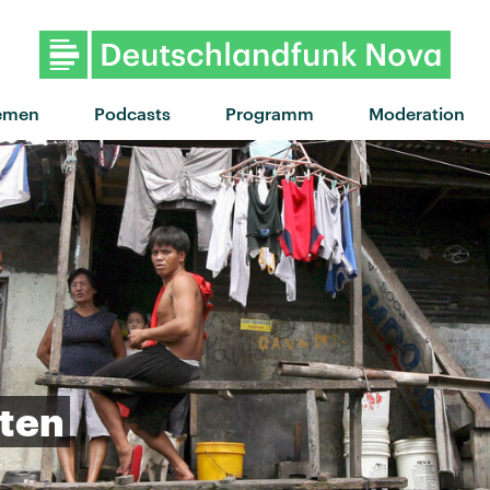
emen
Podcasts
Programm
Moderation
ten