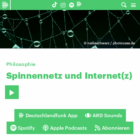
©
nailiaschwarz / photocase.de
Philosophie
Spinnennetz
und
Internet(z)
Deutschlandfunk App
ARD Sounds
Spotify
Apple Podcasts
Abonnieren