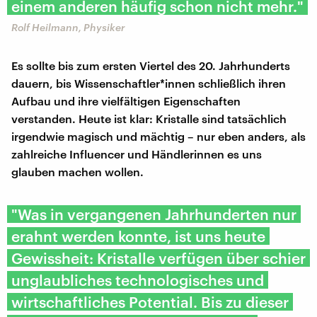
einem anderen häufig schon nicht mehr."
Rolf Heilmann, Physiker
Es sollte bis zum ersten Viertel des 20. Jahrhunderts
dauern, bis Wissenschaftler*innen schließlich ihren
Aufbau und ihre vielfältigen Eigenschaften
verstanden. Heute ist klar: Kristalle sind tatsächlich
irgendwie magisch und mächtig – nur eben anders, als
zahlreiche Influencer und Händlerinnen es uns
glauben machen wollen.
"Was in vergangenen Jahrhunderten nur
erahnt werden konnte, ist uns heute
Gewissheit: Kristalle verfügen über schier
unglaubliches technologisches und
wirtschaftliches Potential. Bis zu dieser