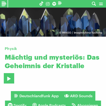
©
IMAGO / Imaginechina-Tuchong
Physik
Mächtig
und
mysteriös:
Das
Geheimnis
der
Kristalle
Deutschlandfunk App
ARD Sounds
Spotify
Apple Podcasts
Abonnieren