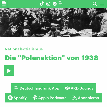
©
Keystone/Getty Images
Nationalsozialismus
Die
"Polenaktion"
von
1938
Deutschlandfunk App
ARD Sounds
Spotify
Apple Podcasts
Abonnieren