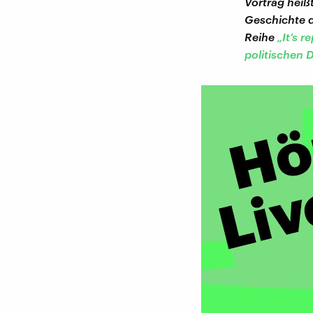
Vortrag heiß
Geschichte d
Reihe
„It’s 
politischen 