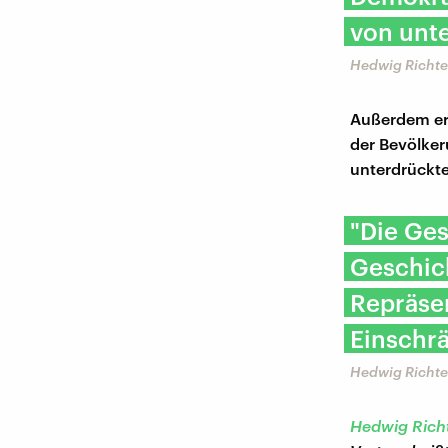
von unte
Hedwig Richter
Außerdem erk
der Bevölker
unterdrückte
"Die Ges
Geschic
Repräsen
Einschr
Hedwig Richter
Hedwig Rich