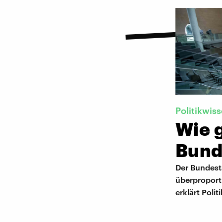
Politikwis
Wie g
Bund
Der Bundest
überproporti
erklärt Poli