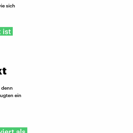
ie sich
 ist
kt
, denn
eugten ein
iert als