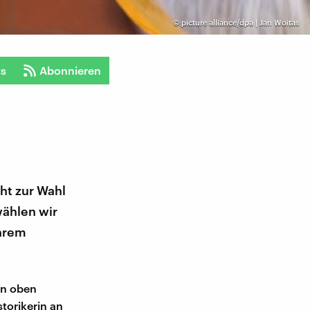
©
picture alliance/dpa | Jan Woitas
ts
Abonnieren
ht zur Wahl
ählen wir
ihrem
on oben
storikerin an