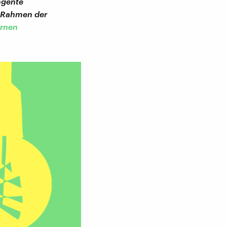
ngente
m Rahmen der
ernen