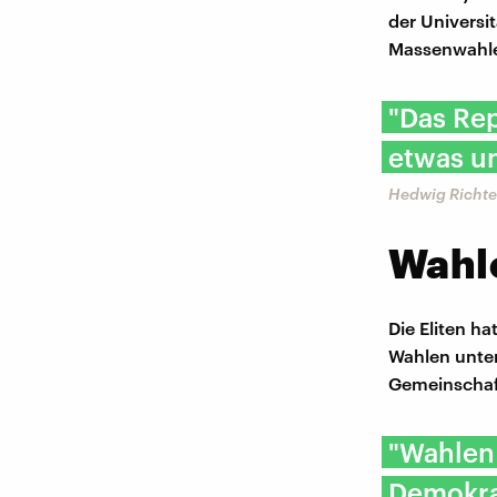
der Universi
Massenwahle
"Das Rep
etwas un
Hedwig Richter
Wahle
Die Eliten h
Wahlen unters
Gemeinschaft
"Wahlen
Demokrat