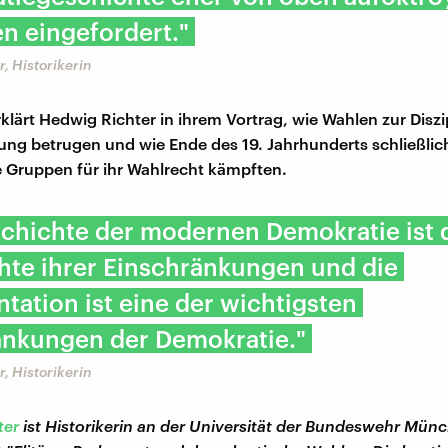
n eingefordert."
, Historikerin
lärt Hedwig Richter in ihrem Vortrag, wie Wahlen zur Diszi
ung betrugen und wie Ende des 19. Jahrhunderts schließlic
 Gruppen für ihr Wahlrecht kämpften.
chichte der modernen Demokratie ist 
hte ihrer Einschränkungen und die
tation ist eine der wichtigsten
änkungen der Demokratie."
, Historikerin
ter
ist Historikerin an der Universität der Bundeswehr Münc