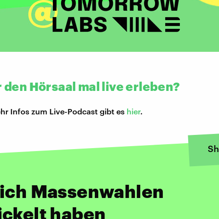
r den Hörsaal mal live erleben?
hr Infos zum Live-Podcast gibt es
hier
.
Sh
e
sich Massenwahlen
ickelt haben