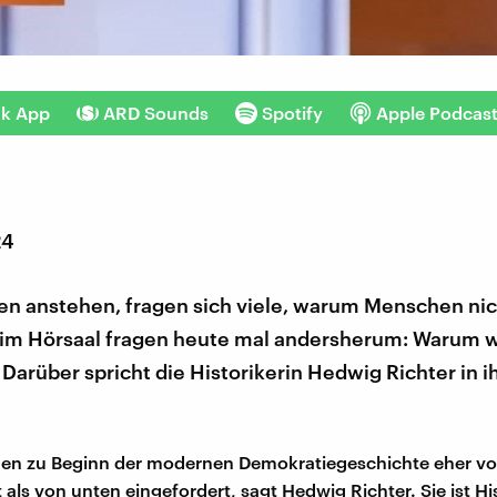
nk App
ARD Sounds
Spotify
Apple Podcas
24
n anstehen, fragen sich viele, warum Menschen nic
 im Hörsaal fragen heute mal andersherum: Warum w
 Darüber spricht die Historikerin Hedwig Richter in 
en zu Beginn der modernen Demokratiegeschichte eher v
 als von unten eingefordert, sagt Hedwig Richter. Sie ist Hi