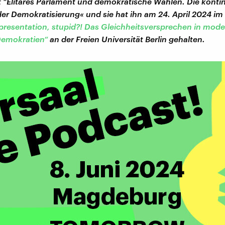
t "Elitäres Parlament und demokratische Wahlen. Die konti
er Demokratisierung« und sie hat ihn am 24. April 2024 i
representation, stupid?! Das Gleichheitsversprechen in mod
Demokratien“
an der Freien Universität Berlin gehalten.