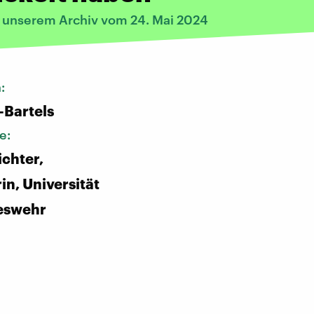
s unserem Archiv vom 24. Mai 2024
n:
-Bartels
e:
chter,
in, Universität
eswehr