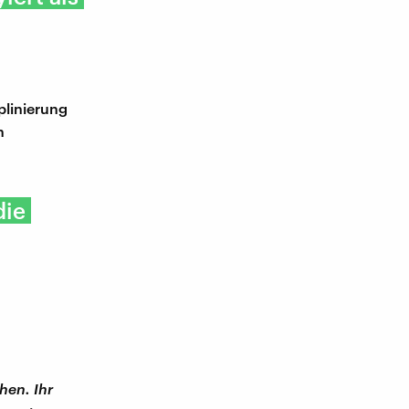
plinierung
h
die
hen. Ihr