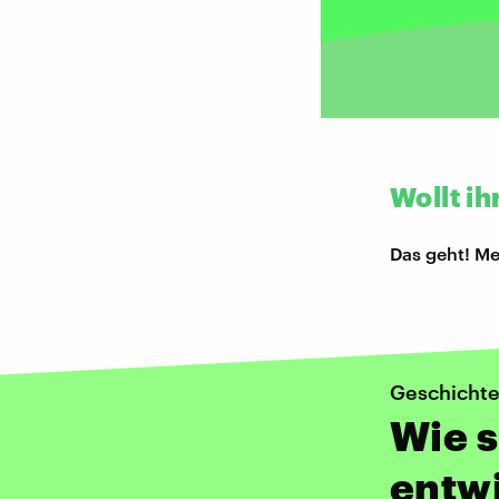
Wollt ih
Das geht! Me
Geschicht
Wie 
entw