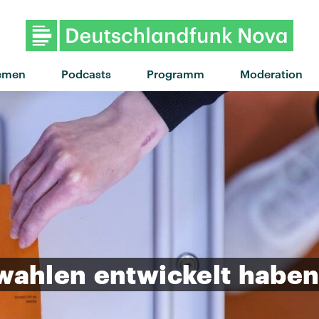
emen
Podcasts
Programm
Moderation
wahlen
entwickelt
habe