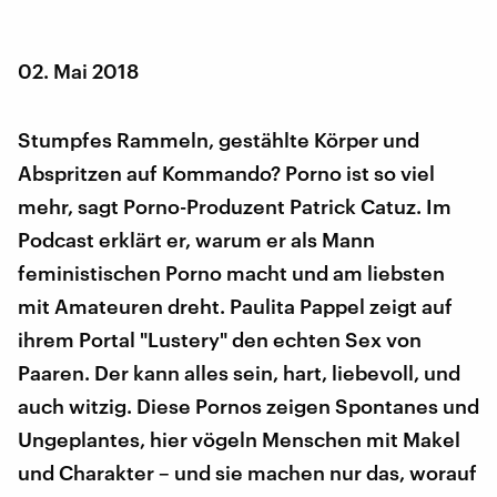
02. Mai 2018
Stumpfes Rammeln, gestählte Körper und
Abspritzen auf Kommando? Porno ist so viel
mehr, sagt Porno-Produzent Patrick Catuz. Im
Podcast erklärt er, warum er als Mann
feministischen Porno macht und am liebsten
mit Amateuren dreht. Paulita Pappel zeigt auf
ihrem Portal "Lustery" den echten Sex von
Paaren. Der kann alles sein, hart, liebevoll, und
auch witzig. Diese Pornos zeigen Spontanes und
Ungeplantes, hier vögeln Menschen mit Makel
und Charakter – und sie machen nur das, worauf