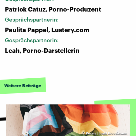
Patrick Catuz, Porno-Produzent
Gesprächspartnerin:
Paulita Pappel, Lustery.com
Gesprächspartnerin:
Leah, Porno-Darstellerin
Weitere Beiträge
©
Pexels | Lisett Kruusimaee