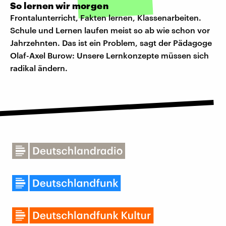
So lernen wir morgen
Frontalunterricht, Fakten lernen, Klassenarbeiten.
Schule und Lernen laufen meist so ab wie schon vor
Jahrzehnten. Das ist ein Problem, sagt der Pädagoge
Olaf-Axel Burow: Unsere Lernkonzepte müssen sich
radikal ändern.