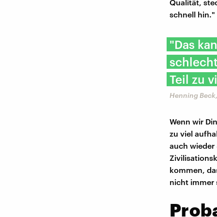
Qualität, st
schnell hin."
"Das kan
schlecht
Teil zu v
Henning Beck,
Wenn wir Din
zu viel aufh
auch wieder 
Zivilisations
kommen, dass
nicht immer 
Prob