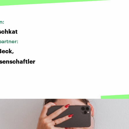
n:
schkat
artner:
Beck,
senschaftler