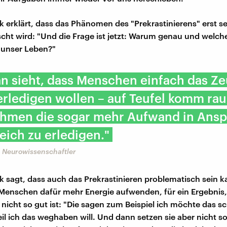
 erklärt, dass das Phänomen des "Prekrastinierens" erst se
scht wird: "Und die Frage ist jetzt: Warum genau und welche
 unser Leben?"
n sieht, dass Menschen einfach das Ze
erledigen wollen – auf Teufel komm rau
ehmen die sogar mehr Aufwand in Ansp
eich zu erledigen."
 Neurowissenschaftler
 sagt, dass auch das Prekrastinieren problematisch sein k
enschen dafür mehr Energie aufwenden, für ein Ergebnis,
r nicht so gut ist: "Die sagen zum Beispiel ich möchte das sc
il ich das weghaben will. Und dann setzen sie aber nicht so