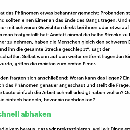
 hat das Phänomen etwas bekannter gemacht: Probanden st
nd sollten einen Eimer an das Ende des Gangs tragen. Und
mer mit schweren Gewichten direkt bei ihnen oder etwa auf
s man festgestellt hat: Anstatt einmal die halbe Strecke zu
mer zu nehmen, haben die Menschen gleich den schweren 
d ihn die gesamte Strecke geschleppt", sagt der
chaftler. Selbst wenn auf den weiter entfernt liegenden E
wurde, griffen die meisten zum ersten Eimer.
den fragten sich anschließend: Woran kann das liegen? Ei
ch das Phänomen genauer angeschaut und stellt die Frage,
ie Leute einfach die Arbeit schnell erledigt haben wollen? Od
sie einfach handeln, bevor sie nachdenken?
chnell abhaken
udie kam heraus, dass wir prekrastinieren, weil wir Dinge er