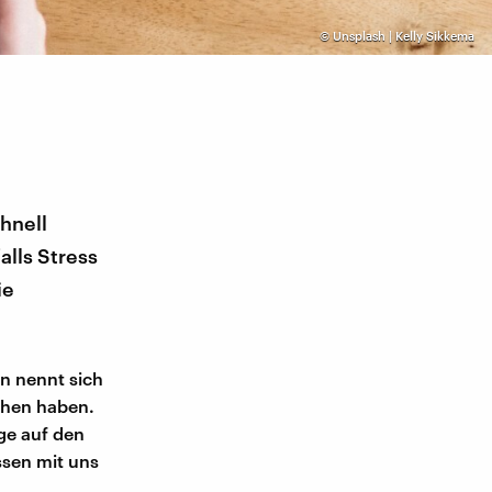
©
Unsplash | Kelly Sikkema
hnell
alls Stress
ie
nn nennt sich
chen haben.
nge auf den
ssen mit uns