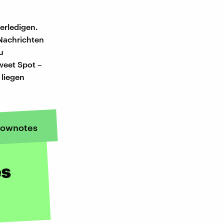
erledigen.
 Nachrichten
u
weet Spot –
 liegen
ownotes
es