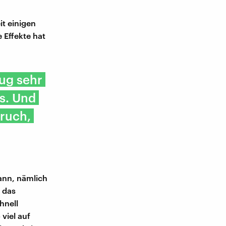
it einigen
 Effekte hat
ug sehr
s. Und
ruch,
ann, nämlich
 das
hnell
 viel auf