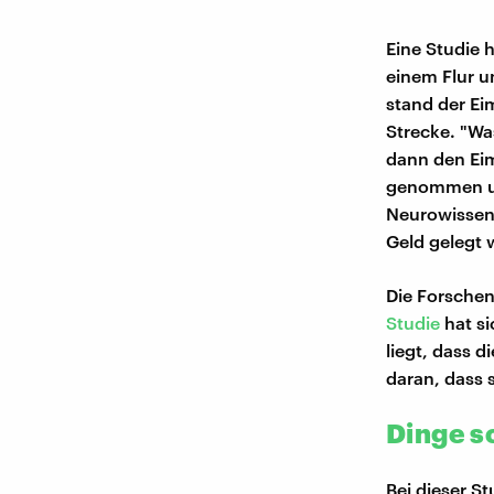
Eine Studie
einem Flur u
stand der Ei
Strecke. "Wa
dann den Ei
genommen un
Neurowissens
Geld gelegt 
Die Forschen
Studie
hat si
liegt, dass d
daran, dass 
Dinge s
Bei dieser St