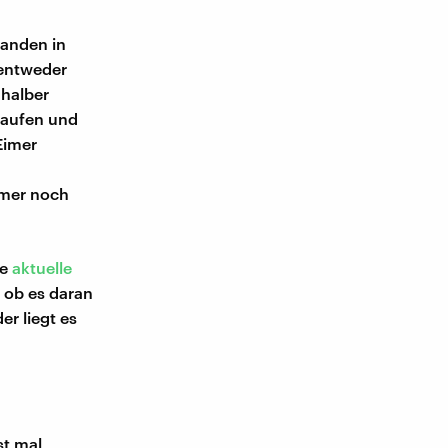
anden in
 entweder
 halber
 laufen und
Eimer
imer noch
ne
aktuelle
 ob es daran
er liegt es
st mal