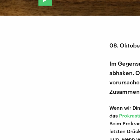
08. Oktobe
Im Gegensa
abhaken. Of
verursache
Zusammen
Wenn wir Din
das
Prokrast
Beim Prokras
letzten Drüc
rum, wenn w