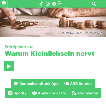
©
imago images / Panthermedia
Prinzipientreue
Warum
Kleinlichsein
nervt
Deutschlandfunk App
ARD Sounds
Spotify
Apple Podcasts
Abonnieren