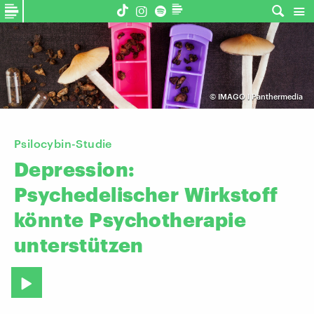
©
IMAGO I Panthermedia
Psilocybin-Studie
Depression:
Psychedelischer
Wirkstoff
könnte
Psychotherapie
unterstützen