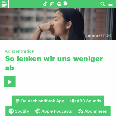
©
unsplash | 胡 卓亨
Konzentration
So
lenken
wir
uns
weniger
ab
Deutschlandfunk App
ARD Sounds
Spotify
Apple Podcasts
Abonnieren