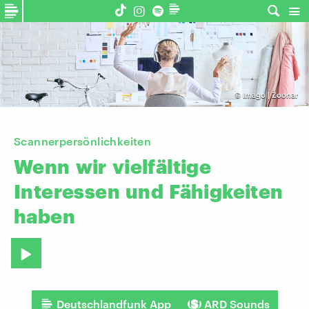
©
Imago | Zoonar
Scannerpersönlichkeiten
Wenn
wir
vielfältige
Interessen
und
Fähigkeiten
haben
Deutschlandfunk App
ARD Sounds