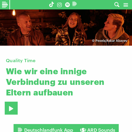
©
Pexels/Askar Abayev
Quality Time
Wie
wir
eine
innige
Verbindung
zu
unseren
Eltern
aufbauen
Deutschlandfunk App
ARD Sounds