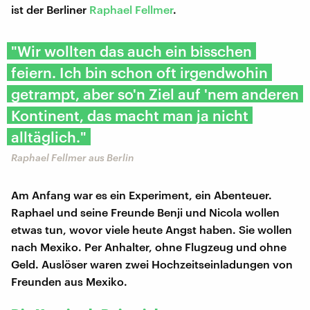
ist der Berliner
Raphael Fellmer
.
"Wir wollten das auch ein bisschen
feiern. Ich bin schon oft irgendwohin
getrampt, aber so'n Ziel auf 'nem anderen
Kontinent, das macht man ja nicht
alltäglich."
Raphael Fellmer aus Berlin
Am Anfang war es ein Experiment, ein Abenteuer.
Raphael und seine Freunde Benji und Nicola wollen
etwas tun, wovor viele heute Angst haben. Sie wollen
nach Mexiko. Per Anhalter, ohne Flugzeug und ohne
Geld. Auslöser waren zwei Hochzeitseinladungen von
Freunden aus Mexiko.