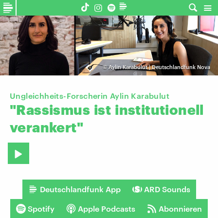
©
Aylin Karabulut | Deutschlandfunk Nova
Ungleichheits-Forscherin Aylin Karabulut
"Rassismus
ist
institutionell
verankert"
Deutschlandfunk App
ARD Sounds
Spotify
Apple Podcasts
Abonnieren