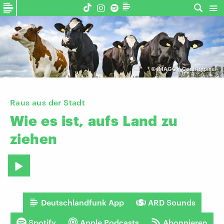
©
IMAGO / Countrypixel
Raus aus der Stadt
Wie
es
ist,
aufs
Land
zu
ziehen
Deutschlandfunk App
ARD Sounds
Spotify
Apple Podcasts
Abonnieren