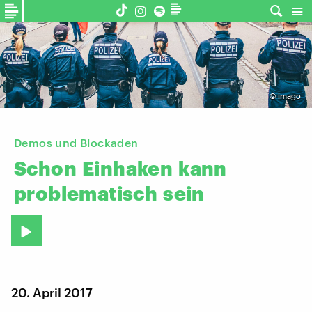
©
imago
Demos und Blockaden
Schon
Einhaken
kann
problematisch
sein
20. April 2017