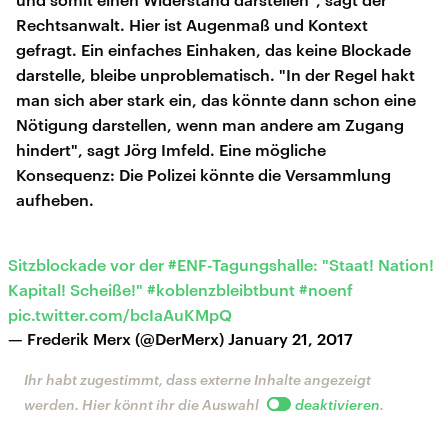
Rechtsanwalt. Hier ist Augenmaß und Kontext
gefragt. Ein einfaches Einhaken, das keine Blockade
darstelle, bleibe unproblematisch. "In der Regel hakt
man sich aber stark ein, das könnte dann schon eine
Nötigung darstellen, wenn man andere am Zugang
hindert", sagt Jörg Imfeld. Eine mögliche
Konsequenz: Die Polizei könnte die Versammlung
aufheben.
Sitzblockade vor der
#ENF
-Tagungshalle: "Staat! Nation!
Kapital! Scheiße!"
#koblenzbleibtbunt
#noenf
pic.twitter.com/bcIaAuKMpQ
— Frederik Merx (@DerMerx)
January 21, 2017
Ihr habt zugestimmt, dass externe Inhalte angezeigt
werden. Hier könnt ihr die Auswahl
deaktivieren
.