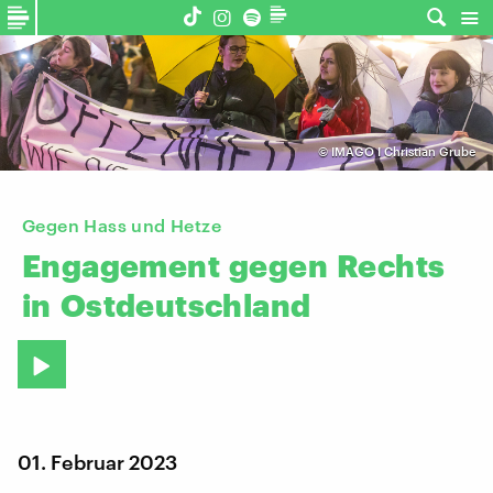
©
IMAGO I Christian Grube
Gegen Hass und Hetze
Engagement
gegen
Rechts
in
Ostdeutschland
01. Februar 2023