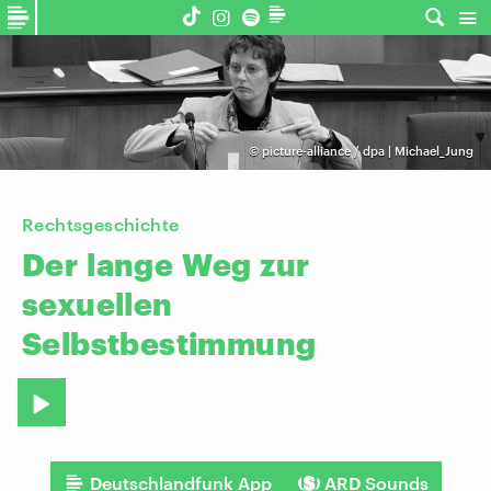
©
picture-alliance / dpa | Michael_Jung
Rechtsgeschichte
Der
lange
Weg
zur
sexuellen
Selbstbestimmung
Deutschlandfunk App
ARD Sounds