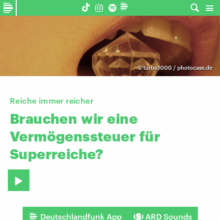
©
turbo1000 / photocase.de
Reiche immer reicher
Brauchen
wir
eine
Vermögenssteuer
für
Superreiche?
Deutschlandfunk App
ARD Sounds