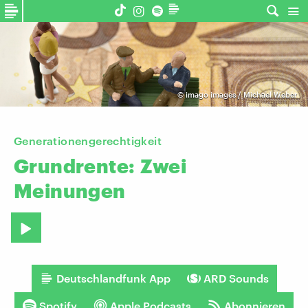
©
imago images / Michael Weber
Generationengerechtigkeit
Grundrente:
Zwei
Meinungen
Deutschlandfunk App
ARD Sounds
Spotify
Apple Podcasts
Abonnieren