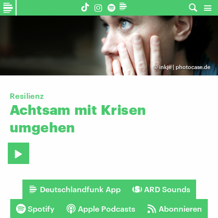
©
inkje | photocase.de
Resilienz
Achtsam
mit
Krisen
umgehen
Deutschlandfunk App
ARD Sounds
Spotify
Apple Podcasts
Abonnieren