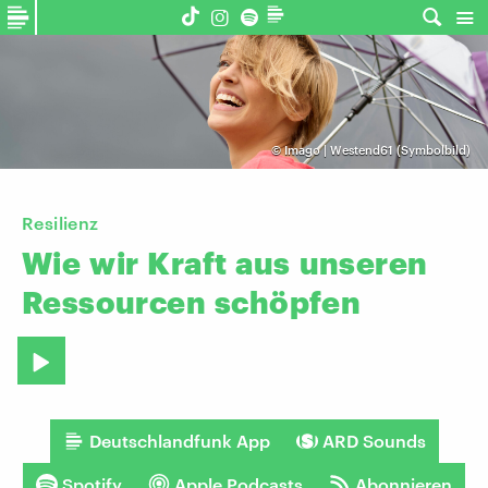
©
Imago | Westend61 (Symbolbild)
Resilienz
Wie
wir
Kraft
aus
unseren
Ressourcen
schöpfen
Deutschlandfunk App
ARD Sounds
Spotify
Apple Podcasts
Abonnieren