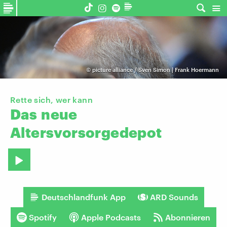
©
picture alliance / Sven Simon | Frank Hoermann
Rette sich, wer kann
Das
neue
Altersvorsorgedepot
Deutschlandfunk App
ARD Sounds
Spotify
Apple Podcasts
Abonnieren