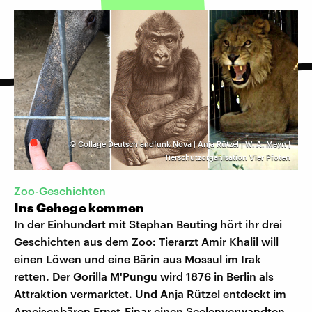
©
Collage Deutschlandfunk Nova | Anja Rützel | W. A. Meyn |
Tierschutzorganisation Vier Pfoten
Zoo-Geschichten
Ins Gehege kommen
In der Einhundert mit Stephan Beuting hört ihr drei
Geschichten aus dem Zoo: Tierarzt Amir Khalil will
einen Löwen und eine Bärin aus Mossul im Irak
retten. Der Gorilla M'Pungu wird 1876 in Berlin als
Attraktion vermarktet. Und Anja Rützel entdeckt im
Ameisenbären Ernst-Einar einen Seelenverwandten.