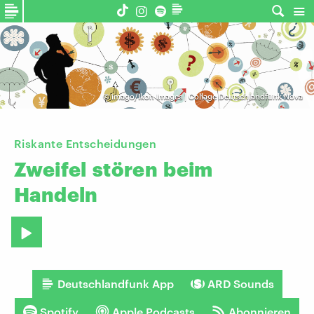
©
imago/Ikon Images | Collage Deutschlandfunk Nova
Riskante Entscheidungen
Zweifel
stören
beim
Handeln
Deutschlandfunk App
ARD Sounds
Spotify
Apple Podcasts
Abonnieren