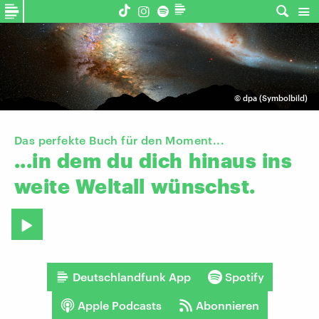
©
dpa (Symbolbild)
Das perfekte Buch für den Moment...
...in
dem
du
dich
hinaus
ins
weite
Weltall
wünschst.
Deutschlandfunk App
Spotify
Apple Podcasts
Abonnieren