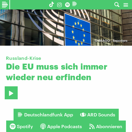
©
IMAGO | Reporters
Russland-Krise
Die
EU
muss
sich
immer
wieder
neu
erfinden
Deutschlandfunk App
ARD Sounds
Spotify
Apple Podcasts
Abonnieren