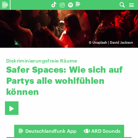
©
Unsplash | David Jackson
Diskriminierungsfreie Räume
Safer
Spaces:
Wie
sich
auf
Partys
alle
wohlfühlen
können
Deutschlandfunk App
ARD Sounds