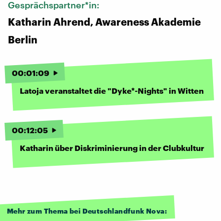
Gesprächspartner*in:
Katharin Ahrend, Awareness Akademie
Berlin
00
:
01
:
09
Latoja veranstaltet die "Dyke*-Nights" in Witten
00
:
12
:
05
Katharin über Diskriminierung in der Clubkultur
Mehr zum Thema bei Deutschlandfunk Nova: