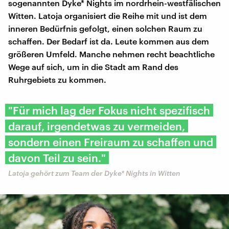
sogenannten Dyke* Nights im nordrhein-westfälischen
Witten. Latoja organisiert die Reihe mit und ist dem
inneren Bedürfnis gefolgt, einen solchen Raum zu
schaffen. Der Bedarf ist da. Leute kommen aus dem
größeren Umfeld. Manche nehmen recht beachtliche
Wege auf sich, um in die Stadt am Rand des
Ruhrgebiets zu kommen.
"Für mich lag der Fokus nicht spezifisch
darauf, irgendetwas zu vermeiden,
sondern einen Freiraum zu schaffen und
davon Teil zu sein."
Latoja gehört zum Team der Dyke* Nights in Witten