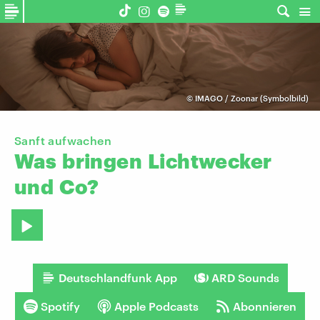
©
IMAGO / Zoonar (Symbolbild)
Sanft aufwachen
Was
bringen
Lichtwecker
und
Co?
Deutschlandfunk App
ARD Sounds
Spotify
Apple Podcasts
Abonnieren