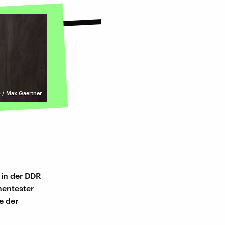
 / Max Gaertner
 in der DDR
nentester
e der