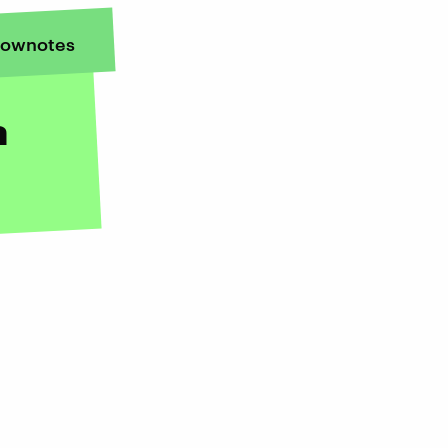
ownotes
a