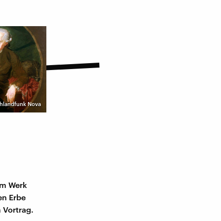
schlandfunk Nova
em Werk
en Erbe
 Vortrag.