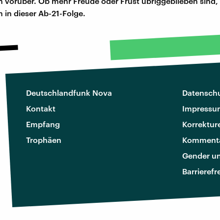
 vorüber. Ob mehr Freude oder Frust übriggeblieben sind,
m in dieser Ab-21-Folge.
Deutschlandfunk Nova
Datenschu
Kontakt
Impressu
Empfang
Korrektur
Trophäen
Kommenta
Gender u
Barrierefr