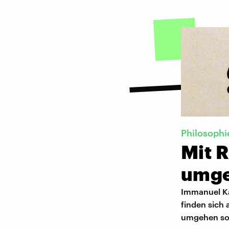
Philosophi
Mit 
umg
Immanuel Ka
finden sich 
umgehen soll