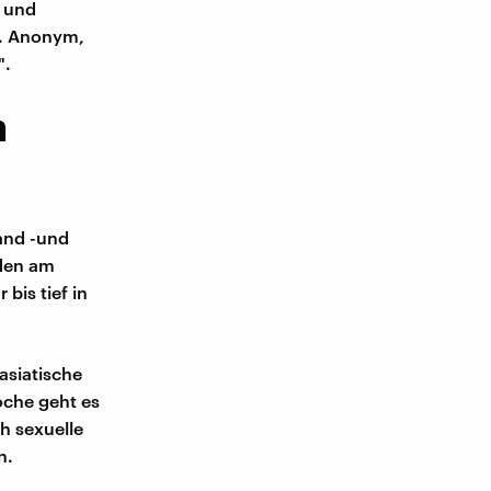
h und
t. Anonym,
".
n
land -und
den am
bis tief in
asiatische
oche geht es
h sexuelle
n.