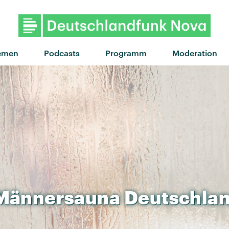
"Tuk Tuk" von Solomun feat Ät
emen
Podcasts
Programm
Moderation
Männersauna
Deutschla