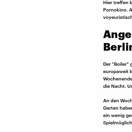
Hier treffen
Pornokino. A
voyeuristisc
Ange
Berli
Der "Boiler"
europaweit 
Wochenende h
die Nacht. U
An den Woche
Garten haben
ein wenig ge
Spielmöglich