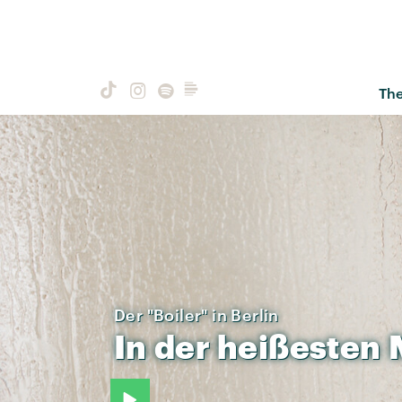
Th
Der "Boiler" in Berlin
In
der
heißesten