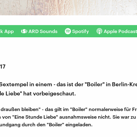
nk App
ARD Sounds
Spotify
Apple Podcas
017
extempel in einem - das ist der "Boiler" in Berlin-K
e Liebe" hat vorbeigeschaut.
draußen bleiben" - das gilt im "Boiler" normalerweise für F
h von "Eine Stunde Liebe" ausnahmsweise nicht. Sie war z
undgang durch den "Boiler" eingeladen.