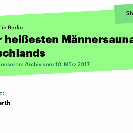
Sh
 in Berlin
er heißesten Männersaun
schlands
s unserem Archiv vom 10. März 2017
n:
erth