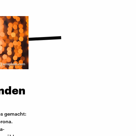
 | unsplash.com
anden
ns gemacht:
orona.
a-