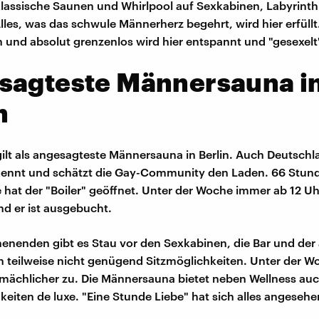
 klassische Saunen und Whirlpool auf Sexkabinen, Labyrint
lles, was das schwule Männerherz begehrt, wird hier erfüll
h und absolut grenzenlos wird hier entspannt und "gesexelt
sagteste Männersauna i
n
 gilt als angesagteste Männersauna in Berlin. Auch Deutsch
kennt und schätzt die Gay-Community den Laden. 66 Stun
at der "Boiler" geöffnet. Unter der Woche immer ab 12 Uhr 
nd er ist ausgebucht.
nenden gibt es Stau vor den Sexkabinen, die Bar und der 
 teilweise nicht genügend Sitzmöglichkeiten. Unter der W
mächlicher zu. Die Männersauna bietet neben Wellness auc
keiten de luxe. "Eine Stunde Liebe" hat sich alles angesehe