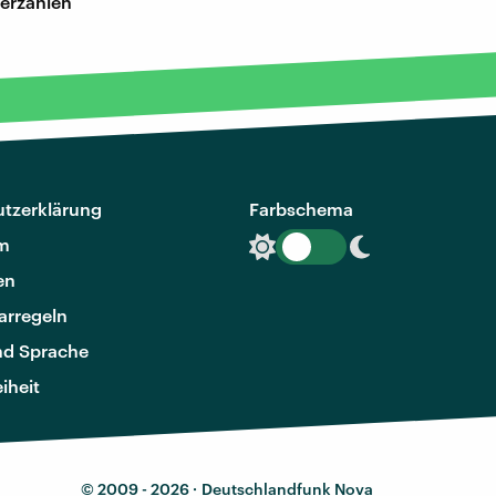
 erzählen
tzerklärung
Farbschema
m
en
rregeln
nd Sprache
eiheit
© 2009 - 2026 ·
Deutschlandfunk Nova