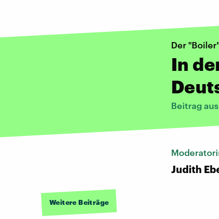
Der "Boiler"
In d
Deut
Beitrag au
Moderatori
Judith Eb
Weitere Beiträge