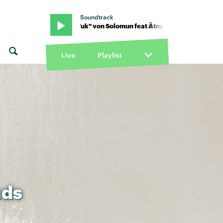
Soundtrack
na · "Tuk Tuk" von Solomun feat Ätna · "Tuk Tuk" von Solomun feat
Live
Playlist
nds