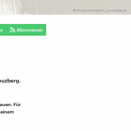
©
christophe papke | photocase.de
ts
Abonnieren
reuzberg.
rauen. Für
u einem