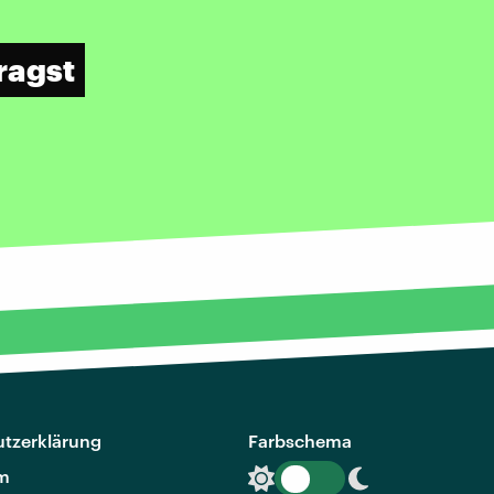
ragst
tzerklärung
Farbschema
m