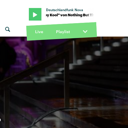
Deutschlandfunk Nova
ves · "Baby Kool" von Nothing But Thieves · "Baby Kool" von Nothin
Live
Playlist
?