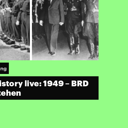
ung
story live: 1949 – BRD
tehen