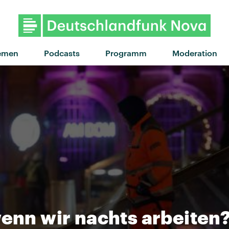
"Baby Kool" von Nothing But Thie
emen
Podcasts
Programm
Moderation
wenn wir nachts arbeiten