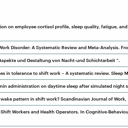
otation on employee cortisol profile, sleep quality, fatigue, an
ft Work Disorder: A Systematic Review and Meta-Analysis. Fro
he Aspekte und Gestaltung von Nacht-und Schichtarbeit “.
rences in tolerance to shift work – A systematic review. Sleep
tonin administration on daytime sleep after simulated night 
ep-wake pattern in shift work? Scandinavian Journal of Work
 for Shift Workers and Health Operators. In Cognitive‐Behavi