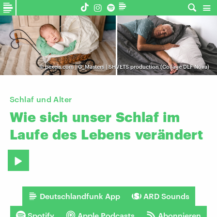
©
pexels.com | G_Masters | SHVETS production (Collage DLF Nova)
Schlaf und Alter
Wie
sich
unser
Schlaf
im
Laufe
des
Lebens
verändert
Deutschlandfunk App
ARD Sounds
Spotify
Apple Podcasts
Abonnieren