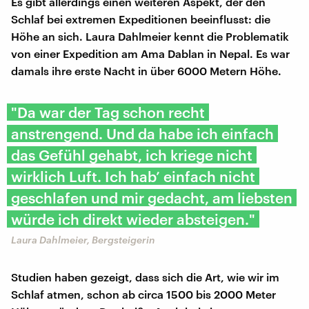
Es gibt allerdings einen weiteren Aspekt, der den
Schlaf bei extremen Expeditionen beeinflusst: die
Höhe an sich. Laura Dahlmeier kennt die Problematik
von einer Expedition am Ama Dablan in Nepal. Es war
damals ihre erste Nacht in über 6000 Metern Höhe.
"Da war der Tag schon recht
anstrengend. Und da habe ich einfach
das Gefühl gehabt, ich kriege nicht
wirklich Luft. Ich hab’ einfach nicht
geschlafen und mir gedacht, am liebsten
würde ich direkt wieder absteigen."
Laura Dahlmeier, Bergsteigerin
Studien haben gezeigt, dass sich die Art, wie wir im
Schlaf atmen, schon ab circa 1500 bis 2000 Meter