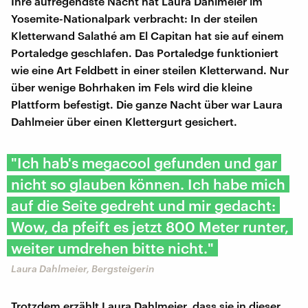
Ihre aufregendste Nacht hat Laura Dahlmeier im
Yosemite-Nationalpark verbracht: In der steilen
Kletterwand Salathé am El Capitan hat sie auf einem
Portaledge geschlafen. Das Portaledge funktioniert
wie eine Art Feldbett in einer steilen Kletterwand. Nur
über wenige Bohrhaken im Fels wird die kleine
Plattform befestigt. Die ganze Nacht über war Laura
Dahlmeier über einen Klettergurt gesichert.
"Ich hab's megacool gefunden und gar
nicht so glauben können. Ich habe mich
auf die Seite gedreht und mir gedacht:
Wow, da pfeift es jetzt 800 Meter runter,
weiter umdrehen bitte nicht."
Laura Dahlmeier, Bergsteigerin
Trotzdem erzählt Laura Dahlmeier, dass sie in dieser