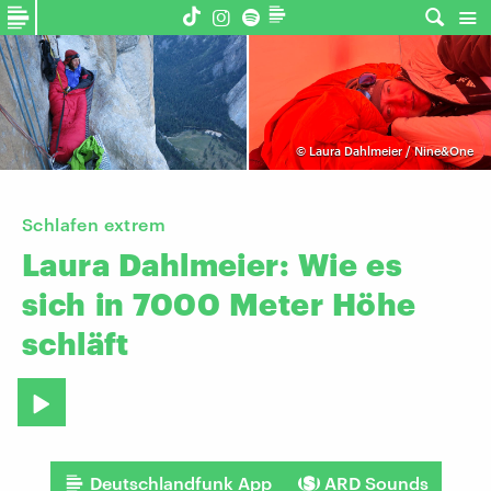
©
Laura Dahlmeier / Nine&One
Schlafen extrem
Laura
Dahlmeier:
Wie
es
sich
in
7000
Meter
Höhe
schläft
Deutschlandfunk App
ARD Sounds