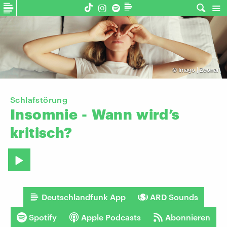
©
Imago | Zoonar
Schlafstörung
Insomnie
-
Wann
wird’s
kritisch?
Deutschlandfunk App
ARD Sounds
Spotify
Apple Podcasts
Abonnieren