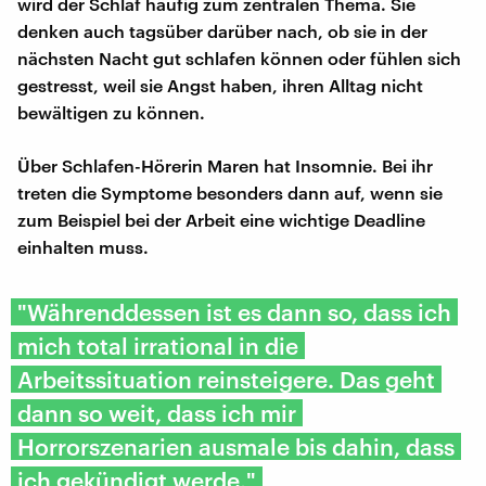
wird der Schlaf häufig zum zentralen Thema. Sie
denken auch tagsüber darüber nach, ob sie in der
nächsten Nacht gut schlafen können oder fühlen sich
gestresst, weil sie Angst haben, ihren Alltag nicht
bewältigen zu können.
Über Schlafen-Hörerin Maren hat Insomnie. Bei ihr
treten die Symptome besonders dann auf, wenn sie
zum Beispiel bei der Arbeit eine wichtige Deadline
einhalten muss.
"Währenddessen ist es dann so, dass ich
mich total irrational in die
Arbeitssituation reinsteigere. Das geht
dann so weit, dass ich mir
Horrorszenarien ausmale bis dahin, dass
ich gekündigt werde."