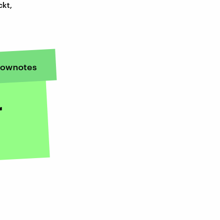
ckt,
ownotes
r