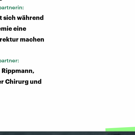
artnerin:
at sich während
mie eine
rektur machen
artner:
r Rippmann,
er Chirurg und