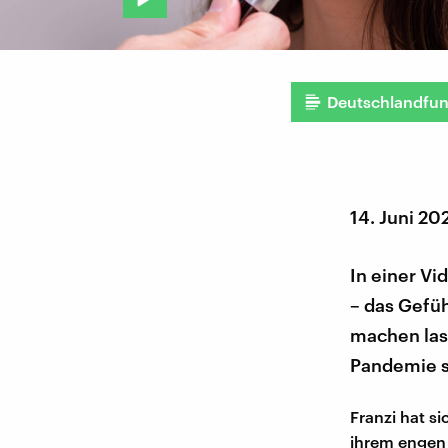
Deutschlandfu
14. Juni 20
In einer Vi
– das Gefü
machen lass
Pandemie s
Franzi hat s
ihrem engen 