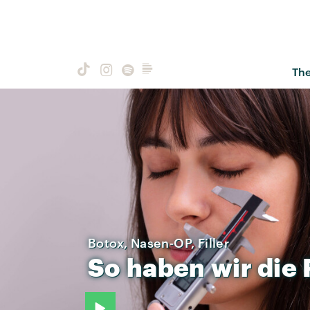
Th
Botox, Nasen-OP, Filler
So
haben
wir
die