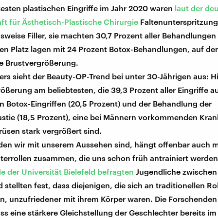
testen plastischen Eingriffe im Jahr 2020 waren
laut der de
ft für Ästhetisch-Plastische Chirurgie
Faltenunterspritzun
weise Filler, sie machten 30,7 Prozent aller Behandlungen
en Platz lagen mit 24 Prozent Botox-Behandlungen, auf de
die Brustvergrößerung.
rs sieht der Beauty-OP-Trend bei unter 30-Jährigen aus: H
ößerung am beliebtesten, die 39,3 Prozent aller Eingriffe 
n Botox-Eingriffen (20,5 Prozent) und der Behandlung der
tie (18,5 Prozent), eine bei Männern vorkommenden Krankh
rüsen stark vergrößert sind.
eden wir mit unserem Aussehen sind, hängt offenbar auch m
terrollen zusammen, die uns schon früh antrainiert werden
 der Universität Bielefeld befragten
Jugendliche zwischen 
 stellten fest, dass diejenigen, die sich an traditionellen Ro
en, unzufriedener mit ihrem Körper waren. Die Forschenden
ss eine stärkere Gleichstellung der Geschlechter bereits im