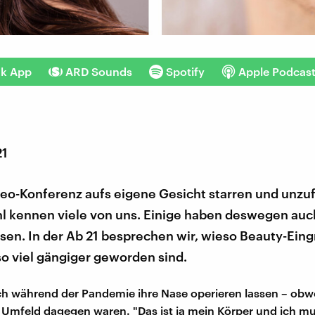
nk App
ARD Sounds
Spotify
Apple Podcas
21
deo-Konferenz aufs eigene Gesicht starren und unzu
hl kennen viele von uns. Einige haben deswegen au
en. In der Ab 21 besprechen wir, wieso Beauty-Eingri
o viel gängiger geworden sind.
ich während der Pandemie ihre Nase operieren lassen – obwo
Umfeld dagegen waren. "Das ist ja mein Körper und ich m