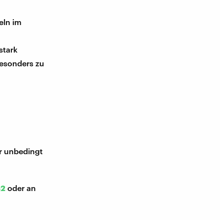
eln im
stark
besonders zu
ir unbedingt
52
oder an