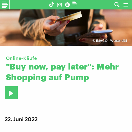
©
IMAGO | Westend61
Online-Käufe
"Buy
now,
pay
later":
Mehr
Shopping
auf
Pump
22. Juni 2022